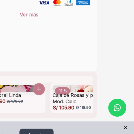
Ver más
-11 %
-12
oral Linda
Caja de Rosas y peluche
Desa
.90
Mod. Cielo
Dam
S/ 179.00
S/ 105.90
S/ 14
S/ 118.90