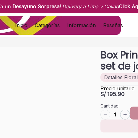
ía un
Desayuno Sorpresa!
Delivery a Lima y Callao
Click Aq
Inicio
Categorías
Información
Reseñas
Box Pri
set de j
Detalles Flora
Precio unitario
S/ 195.90
Cantidad
1