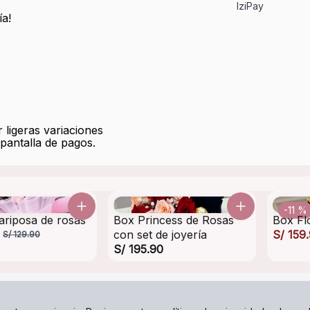
IziPay
ía!
 ligeras variaciones
pantalla de pagos.
-11 %
riposa de rosas
Box Princess de Rosas
Box Fl
con set de joyería
S/ 159
S/ 129.90
S/ 195.90