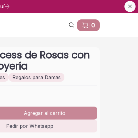
uí
0
ncess de Rosas con
oyería
les
Regalos para Damas
Agregar al carrito
Pedir por Whatsapp