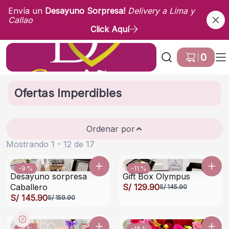
Envía un
Desayuno Sorpresa!
Delivery a Lima y
Callao
Click Aquí
Ir a Inicio
0
Ofertas Imperdibles
Ordenar por
Mostrando 1 - 12 de 17
-9 %
-11 %
Desayuno sorpresa
Gift Box Olympus
Caballero
S/ 129.90
S/ 145.90
S/ 145.90
S/ 159.90
-6 %
-18 %