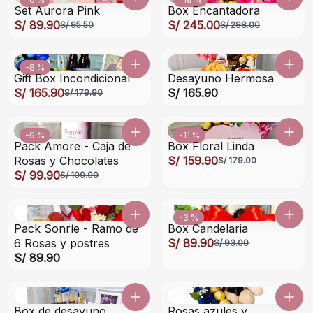
Set Aurora Pink
Box Encantadora
S/ 89.90
S/ 245.00
S/ 95.50
S/ 298.00
-8 %
Gift Box Incondicional
Desayuno Hermosa
S/ 165.90
S/ 165.90
S/ 179.90
-9 %
-11 %
Pack Amore - Caja de
Box Floral Linda
Rosas y Chocolates
S/ 159.90
S/ 179.00
S/ 99.90
S/ 109.90
-3 %
Pack Sonríe - Ramo de
Box Candelaria
6 Rosas y postres
S/ 89.90
S/ 93.00
S/ 89.90
Box de desayuno
Rosas azules y