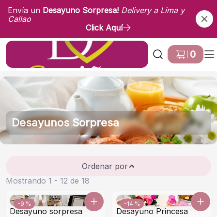
Envía un
Desayuno Sorpresa!
Delivery a Lima y
Callao
Click Aquí
Ir a Inicio
0
Desayunos Sorpresa
Ordenar por
Mostrando 1 - 12 de 18
-9 %
-14 %
Desayuno sorpresa
Desayuno Princesa