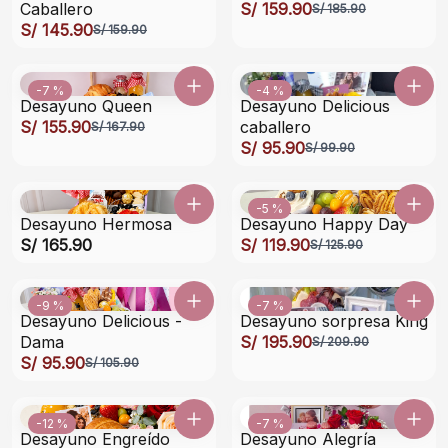
Caballero
S/ 159.90
S/ 185.90
S/ 145.90
S/ 159.90
-7 %
-4 %
Desayuno Queen
Desayuno Delicious
S/ 155.90
caballero
S/ 167.90
S/ 95.90
S/ 99.90
-5 %
Desayuno Hermosa
Desayuno Happy Day
S/ 165.90
S/ 119.90
S/ 125.90
-9 %
-7 %
Desayuno Delicious -
Desayuno sorpresa King
Dama
S/ 195.90
S/ 209.90
S/ 95.90
S/ 105.90
-12 %
-7 %
Desayuno Engreído
Desayuno Alegría